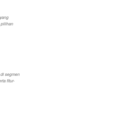
 yang
pilihan
a di segmen
a fitur-