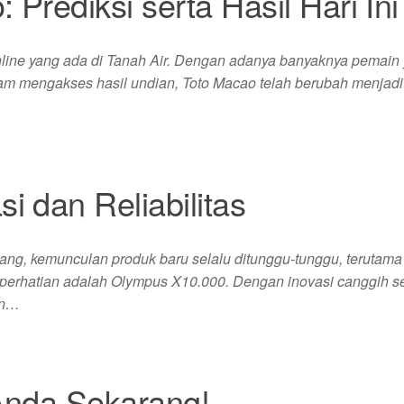
Prediksi serta Hasil Hari Ini
online yang ada di Tanah Air. Dengan adanya banyaknya pemain
m mengakses hasil undian, Toto Macao telah berubah menjadi 
i dan Reliabilitas
ang, kemunculan produk baru selalu ditunggu-tunggu, terutam
 perhatian adalah Olympus X10.000. Dengan inovasi canggih sert
kan…
 Anda Sekarang!