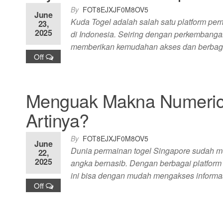
By
FOT8EJXJF0M8OV5
June
Kuda Togel adalah salah satu platform perm
23,
2025
di Indonesia. Seiring dengan perkembangan 
memberikan kemudahan akses dan berbag
Off
Menguak Makna Numerica
Artinya?
By
FOT8EJXJF0M8OV5
June
Dunia permainan togel Singapore sudah m
22,
2025
angka bernasib. Dengan berbagai platform 
ini bisa dengan mudah mengakses informa
Off