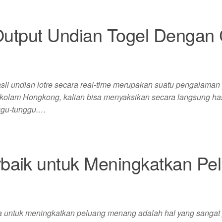
 Output Undian Togel Dengan
asil undian lotre secara real-time merupakan suatu pengalaman
olam Hongkong, kalian bisa menyaksikan secara langsung hasi
nggu-tunggu.…
baik untuk Meningkatkan Pe
ra untuk meningkatkan peluang menang adalah hal yang sangat 