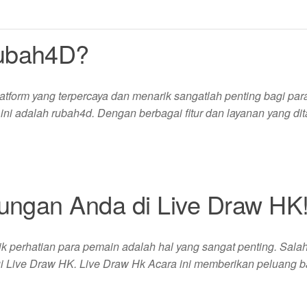
Rubah4D?
latform yang terpercaya dan menarik sangatlah penting bagi par
 ini adalah rubah4d. Dengan berbagai fitur dan layanan yang di
tungan Anda di Live Draw HK
k perhatian para pemain adalah hal yang sangat penting. Salah
i Live Draw HK. Live Draw Hk Acara ini memberikan peluang b