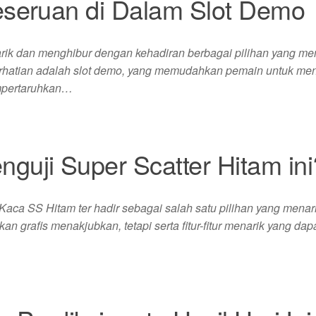
eseruan di Dalam Slot Demo
arik dan menghibur dengan kehadiran berbagai pilihan yang m
perhatian adalah slot demo, yang memudahkan pemain untuk me
empertaruhkan…
uji Super Scatter Hitam ini
Kaca SS Hitam ter hadir sebagai salah satu pilihan yang menar
n grafis menakjubkan, tetapi serta fitur-fitur menarik yang dap