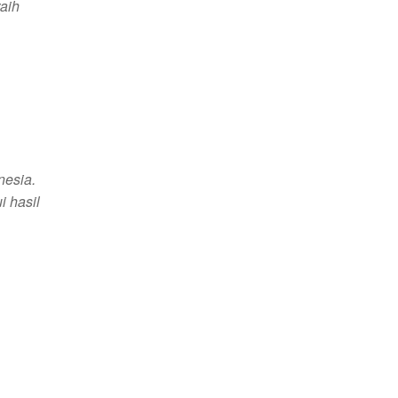
aih
nesia.
 hasil