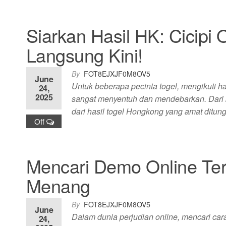
Siarkan Hasil HK: Cicipi
Langsung Kini!
By
FOT8EJXJF0M8OV5
June
Untuk beberapa pecinta togel, mengikuti h
24,
2025
sangat menyentuh dan mendebarkan. Dari k
dari hasil togel Hongkong yang amat ditu
Off
Mencari Demo Online Ter
Menang
By
FOT8EJXJF0M8OV5
June
Dalam dunia perjudian online, mencari ca
24,