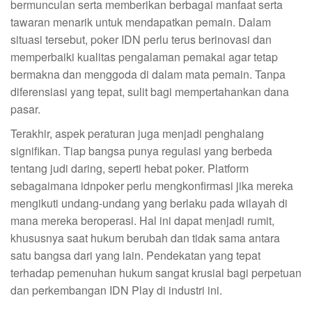
bermunculan serta memberikan berbagai manfaat serta
tawaran menarik untuk mendapatkan pemain. Dalam
situasi tersebut, poker IDN perlu terus berinovasi dan
memperbaiki kualitas pengalaman pemakai agar tetap
bermakna dan menggoda di dalam mata pemain. Tanpa
diferensiasi yang tepat, sulit bagi mempertahankan dana
pasar.
Terakhir, aspek peraturan juga menjadi penghalang
signifikan. Tiap bangsa punya regulasi yang berbeda
tentang judi daring, seperti hebat poker. Platform
sebagaimana idnpoker perlu mengkonfirmasi jika mereka
mengikuti undang-undang yang berlaku pada wilayah di
mana mereka beroperasi. Hal ini dapat menjadi rumit,
khususnya saat hukum berubah dan tidak sama antara
satu bangsa dari yang lain. Pendekatan yang tepat
terhadap pemenuhan hukum sangat krusial bagi perpetuan
dan perkembangan IDN Play di industri ini.