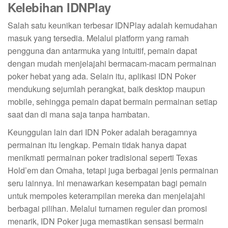
Kelebihan IDNPlay
Salah satu keunikan terbesar IDNPlay adalah kemudahan
masuk yang tersedia. Melalui platform yang ramah
pengguna dan antarmuka yang intuitif, pemain dapat
dengan mudah menjelajahi bermacam-macam permainan
poker hebat yang ada. Selain itu, aplikasi IDN Poker
mendukung sejumlah perangkat, baik desktop maupun
mobile, sehingga pemain dapat bermain permainan setiap
saat dan di mana saja tanpa hambatan.
Keunggulan lain dari IDN Poker adalah beragamnya
permainan itu lengkap. Pemain tidak hanya dapat
menikmati permainan poker tradisional seperti Texas
Hold’em dan Omaha, tetapi juga berbagai jenis permainan
seru lainnya. Ini menawarkan kesempatan bagi pemain
untuk mempoles keterampilan mereka dan menjelajahi
berbagai pilihan. Melalui turnamen reguler dan promosi
menarik, IDN Poker juga memastikan sensasi bermain