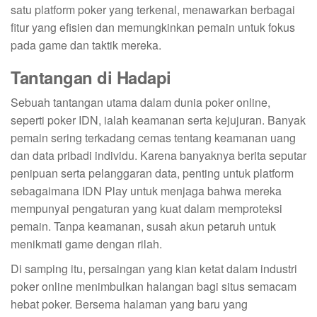
satu platform poker yang terkenal, menawarkan berbagai
fitur yang efisien dan memungkinkan pemain untuk fokus
pada game dan taktik mereka.
Tantangan di Hadapi
Sebuah tantangan utama dalam dunia poker online,
seperti poker IDN, ialah keamanan serta kejujuran. Banyak
pemain sering terkadang cemas tentang keamanan uang
dan data pribadi individu. Karena banyaknya berita seputar
penipuan serta pelanggaran data, penting untuk platform
sebagaimana IDN Play untuk menjaga bahwa mereka
mempunyai pengaturan yang kuat dalam memproteksi
pemain. Tanpa keamanan, susah akun petaruh untuk
menikmati game dengan rilah.
Di samping itu, persaingan yang kian ketat dalam industri
poker online menimbulkan halangan bagi situs semacam
hebat poker. Bersema halaman yang baru yang