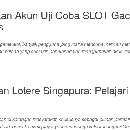
an Akun Uji Coba SLOT Gac
s
a game slot, banyak pengguna yang mana mencoba mencari met
atu pilihan yang semakin populer adalah menggunakan akun 
 Lotere Singapura: Pelajari
ari di kalangan masyarakat, khususnya sebagai pilihan permai
rinya, banyak sekali player yang menunggu keluaran togel SGP