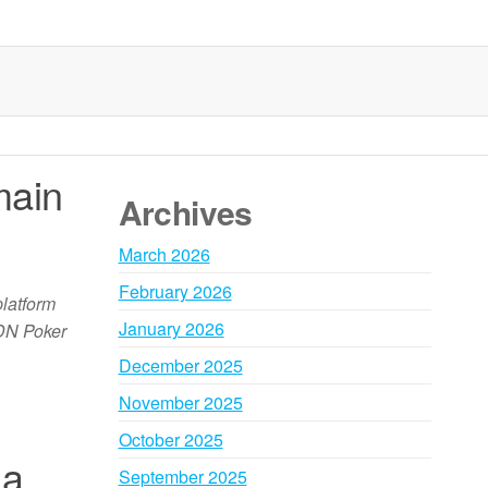
main
Archives
March 2026
February 2026
platform
January 2026
DN Poker
December 2025
November 2025
October 2025
ga
September 2025