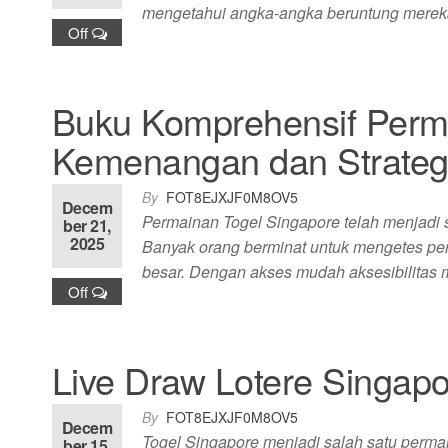
mengetahui angka-angka beruntung merek
Off
Buku Komprehensif Perma
Kemenangan dan Strateg
By
FOT8EJXJF0M8OV5
Decem
Permainan Togel Singapore telah menjadi s
ber 21,
2025
Banyak orang berminat untuk mengetes p
besar. Dengan akses mudah aksesibilitas m
Off
Live Draw Lotere Singapor
By
FOT8EJXJF0M8OV5
Decem
Togel Singapore menjadi salah satu permai
ber 15,