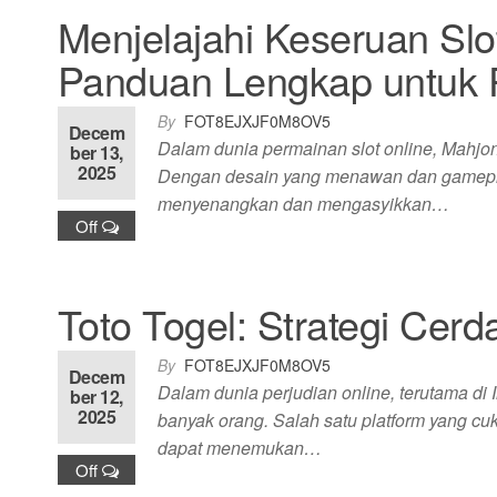
Menjelajahi Keseruan Sl
Panduan Lengkap untuk 
By
FOT8EJXJF0M8OV5
Decem
Dalam dunia permainan slot online, Mahjong
ber 13,
2025
Dengan desain yang menawan dan gamepla
menyenangkan dan mengasyikkan…
Off
Toto Togel: Strategi Cer
By
FOT8EJXJF0M8OV5
Decem
Dalam dunia perjudian online, terutama di I
ber 12,
2025
banyak orang. Salah satu platform yang cu
dapat menemukan…
Off