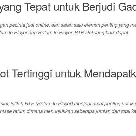
yang Tepat untuk Berjudi Ga
ngan pecinta judi online, dan salah satu elemen penting yang 
urn to Player dan Return to Player. RTP slot yang baik dapat
ot Tertinggi untuk Mendapat
lot, istilah RTP (Return to Player) menjadi amat penting untuk 
tase return dimana menunjukkan seberapa jumlah dari total k