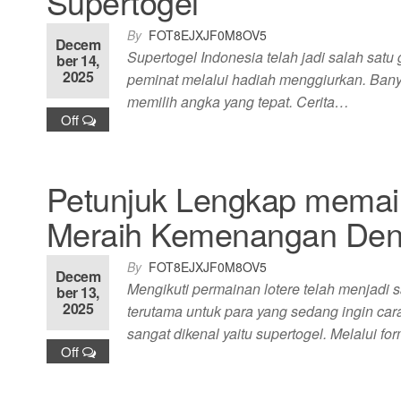
Supertogel
By
FOT8EJXJF0M8OV5
Decem
Supertogel Indonesia telah jadi salah sat
ber 14,
2025
peminat melalui hadiah menggiurkan. Ban
memilih angka yang tepat. Cerita…
Off
Petunjuk Lengkap memai
Meraih Kemenangan Den
By
FOT8EJXJF0M8OV5
Decem
Mengikuti permainan lotere telah menjadi s
ber 13,
2025
terutama untuk para yang sedang ingin ca
sangat dikenal yaitu supertogel. Melalui f
Off