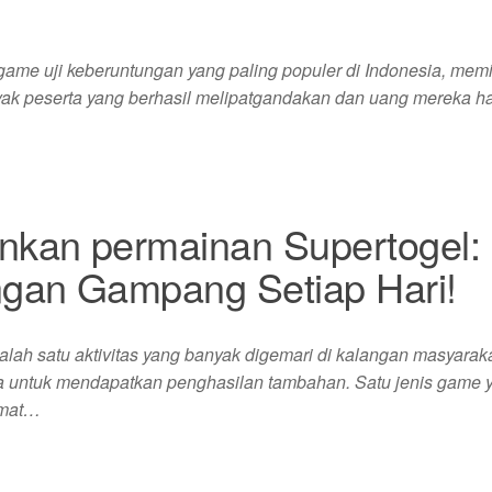
u game uji keberuntungan yang paling populer di Indonesia, mem
yak peserta yang berhasil melipatgandakan dan uang mereka h
nkan permainan Supertogel:
gan Gampang Setiap Hari!
alah satu aktivitas yang banyak digemari di kalangan masyaraka
ra untuk mendapatkan penghasilan tambahan. Satu jenis game 
ormat…