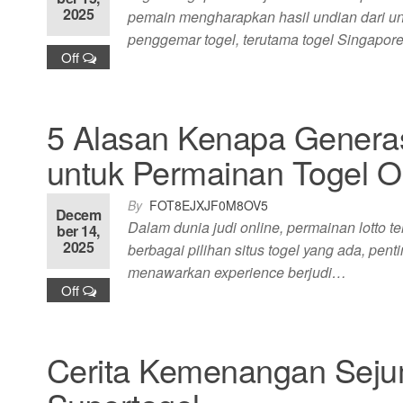
2025
pemain mengharapkan hasil undian dari u
penggemar togel, terutama togel Singapo
Off
5 Alasan Kenapa Generasi
untuk Permainan Togel O
By
FOT8EJXJF0M8OV5
Decem
Dalam dunia judi online, permainan lotto te
ber 14,
2025
berbagai pilihan situs togel yang ada, pent
menawarkan experience berjudi…
Off
Cerita Kemenangan Seju