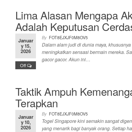
Lima Alasan Mengapa Ak
Adalah Keputusan Cerda
By
FOT8EJXJF0M8OV5
Januar
Dalam alam judi di dunia maya, khususny
y 15,
2026
meningkatkan sensasi bermain mereka. S
gacor gacor. Akun ini…
Off
Taktik Ampuh Kemenangan
Terapkan
By
FOT8EJXJF0M8OV5
Januar
Togel Singapore kini semakin sangat digem
y 10,
2026
yang menarik bagi banyak orang. Setiap ha