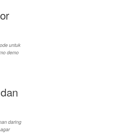
or
ode untuk
demo demo
 dan
nan daring
 agar