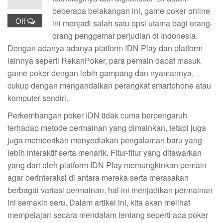
beberapa belakangan ini, game poker online
Off
ini menjadi salah satu opsi utama bagi orang-
orang penggemar perjudian di Indonesia.
Dengan adanya adanya platform IDN Play dan platform
lainnya seperti RekanPoker, para pemain dapat masuk
game poker dengan lebih gampang dan nyamannya,
cukup dengan mengandalkan perangkat smartphone atau
komputer sendiri.
Perkembangan poker IDN tidak cuma berpengaruh
terhadap metode permainan yang dimainkan, tetapi juga
juga memberikan menyediakan pengalaman baru yang
lebih interaktif serta menarik. Fitur-fitur yang ditawarkan
yang dari oleh platform IDN Play memungkinkan pemain
agar berinteraksi di antara mereka serta merasakan
berbagai variasi permainan, hal ini menjadikan permainan
ini semakin seru. Dalam artikel ini, kita akan melihat
mempelajari secara mendalam tentang seperti apa poker