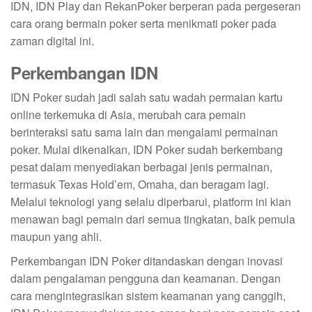
IDN, IDN Play dan RekanPoker berperan pada pergeseran
cara orang bermain poker serta menikmati poker pada
zaman digital ini.
Perkembangan IDN
IDN Poker sudah jadi salah satu wadah permaian kartu
online terkemuka di Asia, merubah cara pemain
berinteraksi satu sama lain dan mengalami permainan
poker. Mulai dikenalkan, IDN Poker sudah berkembang
pesat dalam menyediakan berbagai jenis permainan,
termasuk Texas Hold’em, Omaha, dan beragam lagi.
Melalui teknologi yang selalu diperbarui, platform ini kian
menawan bagi pemain dari semua tingkatan, baik pemula
maupun yang ahli.
Perkembangan IDN Poker ditandaskan dengan inovasi
dalam pengalaman pengguna dan keamanan. Dengan
cara mengintegrasikan sistem keamanan yang canggih,