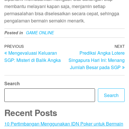
membantu melayani kapan saja, menjamin setiap
permasalahan bisa diselesaikan secara cepat, sehingga
pengalaman bermain semakin menarik.
Posted in
GAME ONLINE
Post
Previous
PREVIOUS
NEXT
N
Mengevaluasi Keluaran
Prediksi Angka Lotere
Post
Po
navigation
SGP: Misteri di Balik Angka
Singapura Hari Ini: Menang
Jumlah Besar pada SGP
Search
Search
Recent Posts
10 Pertimbangan Menggunakan IDN Poker untuk Bermain