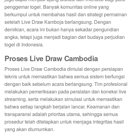
penggemar togel. Banyak komunitas online yang
berkumpul untuk membahas hasil dan strategi permainan
setelah Live Draw Kamboja berlangsung. Dengan
demikian, acara ini bukan hanya sekadar pengundian
angka, tetapi juga menjadi bagian dari budaya perjudian
togel di Indonesia.
Proses Live Draw Cambodia
Proses Live Draw Cambodia dimulai dengan persiapan
teknis untuk memastikan bahwa semua sistem berfungsi
dengan baik sebelum acara berlangsung. Tim profesional
melakukan pemeriksaan pada peralatan dan koneksi live
streaming, serta melakukan simulasi untuk memastikan
bahwa setiap langkah berjalan lancar. Keamanan dan
transparansi adalah prioritas utama, sehingga semua
prosedur telah ditetapkan untuk menjaga integritas hasil
yang akan diumumkan.