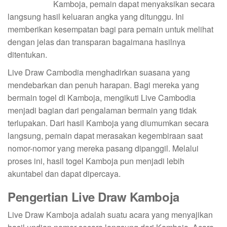
Kamboja, pemain dapat menyaksikan secara
langsung hasil keluaran angka yang ditunggu. Ini
memberikan kesempatan bagi para pemain untuk melihat
dengan jelas dan transparan bagaimana hasilnya
ditentukan.
Live Draw Cambodia menghadirkan suasana yang
mendebarkan dan penuh harapan. Bagi mereka yang
bermain togel di Kamboja, mengikuti Live Cambodia
menjadi bagian dari pengalaman bermain yang tidak
terlupakan. Dari hasil Kamboja yang diumumkan secara
langsung, pemain dapat merasakan kegembiraan saat
nomor-nomor yang mereka pasang dipanggil. Melalui
proses ini, hasil togel Kamboja pun menjadi lebih
akuntabel dan dapat dipercaya.
Pengertian Live Draw Kamboja
Live Draw Kamboja adalah suatu acara yang menyajikan