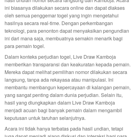
hasil undian nomor secara langsung dari Kamboja. Acara
ini biasanya dilakukan secara online dan dapat diakses
oleh semua penggemar togel yang ingin mengetahui
hasilnya secara real-time. Dengan perkembangan
teknologi, para penonton dapat menyaksikan pengundian
ini dari mana saja, membuatnya semakin menarik bagi
para pemain togel.
Dalam konteks perjudian togel, Live Draw Kamboja
memberikan transparansi dan keakuratan kepada pemain.
Mereka dapat melihat pemilihan nomor dilakukan secara
langsung, tanpa ada rekayasa atau manipulasi. Ini
membantu membangun kepercayaan di kalangan pemain,
yang sangat penting dalam dunia perjudian. Selain itu,
hasil yang diungkapkan dalam Live Draw Kamboja
menjadi acuan bagi banyak pemain dalam mengambil
keputusan untuk taruhan selanjutnya.
Acara ini tidak hanya terbatas pada hasil undian, tetapi
juga dapat menjadi ajang diskusi dan interaksi bagi para