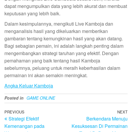
dapat mengumpulkan data yang lebih akurat dan membuat
keputusan yang lebih baik.
Dalam kesimpulannya, mengikuti Live Kamboja dan
menganalisis hasil yang dikeluarkan memberikan
gambaran tentang kemungkinan hasil yang akan datang.
Bagi sebagian pemain, ini adalah langkah penting dalam
mengembangkan strategi taruhan yang efektif. Dengan
pemahaman yang baik tentang hasil Kamboja
sebelumnya, peluang untuk meraih keberhasilan dalam
permainan ini akan semakin meningkat.
Angka Keluar Kamboja
Posted in
GAME ONLINE
Post
Previous
PREVIOUS
NEXT
N
Strategi Efektif
Berkendara Menuju
Post
Po
navigation
Kemenangan pada
Kesuksesan Di Permainan