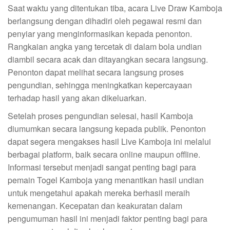
Saat waktu yang ditentukan tiba, acara Live Draw Kamboja
berlangsung dengan dihadiri oleh pegawai resmi dan
penyiar yang menginformasikan kepada penonton.
Rangkaian angka yang tercetak di dalam bola undian
diambil secara acak dan ditayangkan secara langsung.
Penonton dapat melihat secara langsung proses
pengundian, sehingga meningkatkan kepercayaan
terhadap hasil yang akan dikeluarkan.
Setelah proses pengundian selesai, hasil Kamboja
diumumkan secara langsung kepada publik. Penonton
dapat segera mengakses hasil Live Kamboja ini melalui
berbagai platform, baik secara online maupun offline.
Informasi tersebut menjadi sangat penting bagi para
pemain Togel Kamboja yang menantikan hasil undian
untuk mengetahui apakah mereka berhasil meraih
kemenangan. Kecepatan dan keakuratan dalam
pengumuman hasil ini menjadi faktor penting bagi para