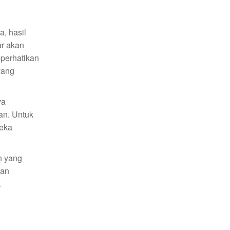
, hasil
ar akan
perhatikan
yang
ya
an. Untuk
reka
n yang
gan
k