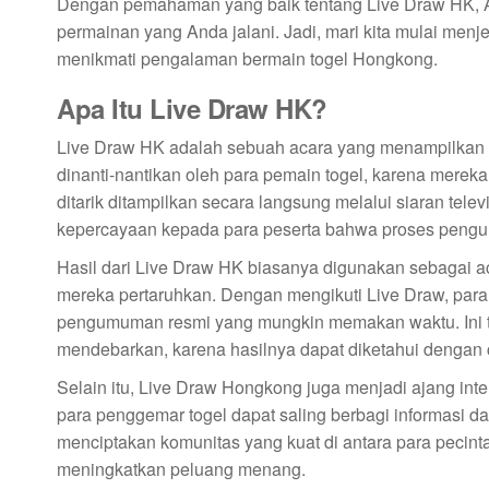
Dengan pemahaman yang baik tentang Live Draw HK, A
permainan yang Anda jalani. Jadi, mari kita mulai menj
menikmati pengalaman bermain togel Hongkong.
Apa Itu Live Draw HK?
Live Draw HK adalah sebuah acara yang menampilkan pe
dinanti-nantikan oleh para pemain togel, karena mereka
ditarik ditampilkan secara langsung melalui siaran tele
kepercayaan kepada para peserta bahwa proses pengund
Hasil dari Live Draw HK biasanya digunakan sebagai 
mereka pertaruhkan. Dengan mengikuti Live Draw, par
pengumuman resmi yang mungkin memakan waktu. Ini t
mendebarkan, karena hasilnya dapat diketahui dengan 
Selain itu, Live Draw Hongkong juga menjadi ajang inte
para penggemar togel dapat saling berbagi informasi d
menciptakan komunitas yang kuat di antara para pecint
meningkatkan peluang menang.