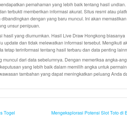
 mendapatkan pemahaman yang lebih baik tentang hasil undian.
n terbukti memberikan informasi akurat. Situs resmi atau plat
an dibandingkan dengan yang baru muncul. Ini akan memastika
ung unsur penipuan.
si hasil yang diumumkan. Hasil Live Draw Hongkong biasanya
lu update dan tidak melewatkan informasi tersebut. Mengikuti 
 tetap terinformasi tentang hasil terbaru dan data penting lain
 yang muncul dari data sebelumnya. Dengan memeriksa angka-an
keputusan yang lebih baik dalam memilih angka untuk permain
a wawasan tambahan yang dapat meningkatkan peluang Anda d
is Togel
Mengeksplorasi Potensi Slot Toto di 