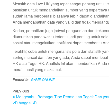
Memilih data Live HK yang tepat sangat penting untuk
pastikan untuk mengandalkan sumber yang terpercaya da
sudah lama beroperasi biasanya lebih dapat diandalk
Anda mendapatkan data yang valid dan tidak mengand
Kedua, perhatikan juga jadwal pengundian dan frekuen
diumumkan pada waktu tertentu, jadi penting untuk sela
sosial atau mengaktifkan notifikasi dapat membantu Anda
Terakhir, coba untuk menganalisis pola dan statistik
sering muncul dan tren yang ada, Anda dapat membuat 
HK atau Togel HK. Analisis ini akan memberikan And
meraih hasil yang maksimal.
Posted in
GAME ONLINE
Post
Previous
PREVIOUS
Mengetahui Berbagai Tipe Permainan Togel: Dari jen
Post
navigation
2D hingga 6D