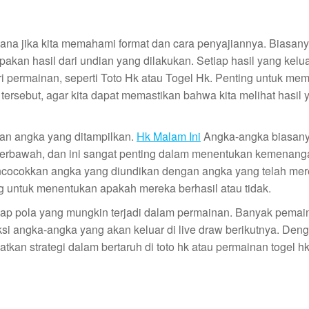
a jika kita memahami format dan cara penyajiannya. Biasanya
pakan hasil dari undian yang dilakukan. Setiap hasil yang kelu
permainan, seperti Toto Hk atau Togel Hk. Penting untuk mem
 tersebut, agar kita dapat memastikan bahwa kita melihat hasil 
tan angka yang ditampilkan.
Hk Malam Ini
Angka-angka biasan
ga terbawah, dan ini sangat penting dalam menentukan kemenang
ncocokkan angka yang diundikan dengan angka yang telah me
g untuk menentukan apakah mereka berhasil atau tidak.
dap pola yang mungkin terjadi dalam permainan. Banyak pemai
i angka-angka yang akan keluar di live draw berikutnya. Den
an strategi dalam bertaruh di toto hk atau permainan togel h