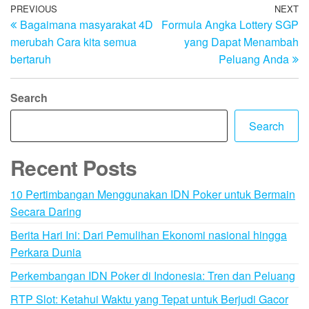
Post
Previous
PREVIOUS
NEXT
N
Bagaimana masyarakat 4D
Formula Angka Lottery SGP
Post
Po
navigation
merubah Cara kita semua
yang Dapat Menambah
bertaruh
Peluang Anda
Search
Search
Recent Posts
10 Pertimbangan Menggunakan IDN Poker untuk Bermain
Secara Daring
Berita Hari Ini: Dari Pemulihan Ekonomi nasional hingga
Perkara Dunia
Perkembangan IDN Poker di Indonesia: Tren dan Peluang
RTP Slot: Ketahui Waktu yang Tepat untuk Berjudi Gacor