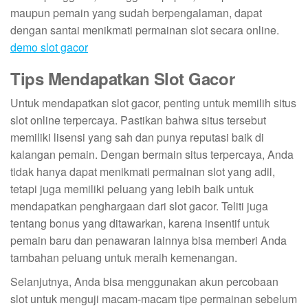
maupun pemain yang sudah berpengalaman, dapat
dengan santai menikmati permainan slot secara online.
demo slot gacor
Tips Mendapatkan Slot Gacor
Untuk mendapatkan slot gacor, penting untuk memilih situs
slot online terpercaya. Pastikan bahwa situs tersebut
memiliki lisensi yang sah dan punya reputasi baik di
kalangan pemain. Dengan bermain situs terpercaya, Anda
tidak hanya dapat menikmati permainan slot yang adil,
tetapi juga memiliki peluang yang lebih baik untuk
mendapatkan penghargaan dari slot gacor. Teliti juga
tentang bonus yang ditawarkan, karena insentif untuk
pemain baru dan penawaran lainnya bisa memberi Anda
tambahan peluang untuk meraih kemenangan.
Selanjutnya, Anda bisa menggunakan akun percobaan
slot untuk menguji macam-macam tipe permainan sebelum