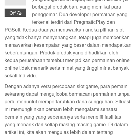
berbagai produk baru yang memikat para
Off
penggemar. Dua developer permainan yang
terkenal terdiri dari PragmaticPlay dan
PGSoft. Kedua-duanya menawarkan aneka pilihan slot
yang tidak hanya menyenangkan, tetapi juga memberikan
menawarkan kesempatan yang besar dalam mendapatkan
keberuntungan. Produk-produk yang dihadirkan oleh
kedua perusahaan tersebut menjadikan permainan online
online tidak menarik serta minat yang tinggi minat banyak
sekali individu.
Dengan adanya versi percobaan slot game, para pemain
sekarang dapat mengujicoba bermacam permainan tanpa
perlu menuntut mempertaruhkan dana sungguhan. Situasi
ini memungkinkan pemain lebih mengalami sensasi
bermain yang yang sebenarnya serta meneliti fasilitas
yang menarik dari setiap masing-masing game. Di dalam
artikel ini, kita akan mengulas lebih dalam tentang