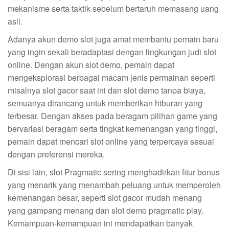
mekanisme serta taktik sebelum bertaruh memasang uang
asli.
Adanya akun demo slot juga amat membantu pemain baru
yang ingin sekali beradaptasi dengan lingkungan judi slot
online. Dengan akun slot demo, pemain dapat
mengeksplorasi berbagai macam jenis permainan seperti
misalnya slot gacor saat ini dan slot demo tanpa biaya,
semuanya dirancang untuk memberikan hiburan yang
terbesar. Dengan akses pada beragam pilihan game yang
bervariasi beragam serta tingkat kemenangan yang tinggi,
pemain dapat mencari slot online yang terpercaya sesuai
dengan preferensi mereka.
Di sisi lain, slot Pragmatic sering menghadirkan fitur bonus
yang menarik yang menambah peluang untuk memperoleh
kemenangan besar, seperti slot gacor mudah menang
yang gampang menang dan slot demo pragmatic play.
Kemampuan-kemampuan ini mendapatkan banyak