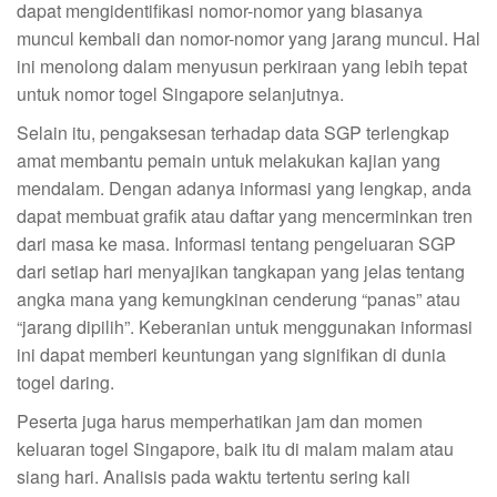
dapat mengidentifikasi nomor-nomor yang biasanya
muncul kembali dan nomor-nomor yang jarang muncul. Hal
ini menolong dalam menyusun perkiraan yang lebih tepat
untuk nomor togel Singapore selanjutnya.
Selain itu, pengaksesan terhadap data SGP terlengkap
amat membantu pemain untuk melakukan kajian yang
mendalam. Dengan adanya informasi yang lengkap, anda
dapat membuat grafik atau daftar yang mencerminkan tren
dari masa ke masa. Informasi tentang pengeluaran SGP
dari setiap hari menyajikan tangkapan yang jelas tentang
angka mana yang kemungkinan cenderung “panas” atau
“jarang dipilih”. Keberanian untuk menggunakan informasi
ini dapat memberi keuntungan yang signifikan di dunia
togel daring.
Peserta juga harus memperhatikan jam dan momen
keluaran togel Singapore, baik itu di malam malam atau
siang hari. Analisis pada waktu tertentu sering kali