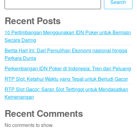
Search
Recent Posts
10 Pertimbangan Menggunakan IDN Poker untuk Bermain
Secara Daring
Berita Hari Ini: Dari Pemulihan Ekonomi nasional hingga
Perkara Dunia
Perkembangan IDN Poker di Indonesia: Tren dan Peluang
RTP Slot: Ketahui Waktu yang Tepat untuk Berjudi Gacor
RTP Slot Gacor: Saran Slot Tertinggi untuk Mendapatkan
Kemenangan
Recent Comments
No comments to show.