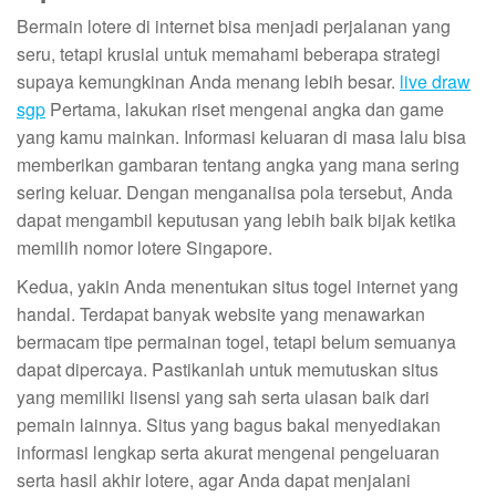
Bermain lotere di internet bisa menjadi perjalanan yang
seru, tetapi krusial untuk memahami beberapa strategi
supaya kemungkinan Anda menang lebih besar.
live draw
sgp
Pertama, lakukan riset mengenai angka dan game
yang kamu mainkan. Informasi keluaran di masa lalu bisa
memberikan gambaran tentang angka yang mana sering
sering keluar. Dengan menganalisa pola tersebut, Anda
dapat mengambil keputusan yang lebih baik bijak ketika
memilih nomor lotere Singapore.
Kedua, yakin Anda menentukan situs togel internet yang
handal. Terdapat banyak website yang menawarkan
bermacam tipe permainan togel, tetapi belum semuanya
dapat dipercaya. Pastikanlah untuk memutuskan situs
yang memiliki lisensi yang sah serta ulasan baik dari
pemain lainnya. Situs yang bagus bakal menyediakan
informasi lengkap serta akurat mengenai pengeluaran
serta hasil akhir lotere, agar Anda dapat menjalani