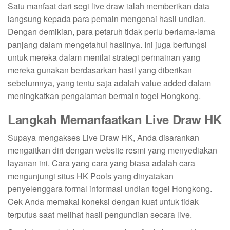
Satu manfaat dari segi live draw ialah memberikan data
langsung kepada para pemain mengenai hasil undian.
Dengan demikian, para petaruh tidak perlu berlama-lama
panjang dalam mengetahui hasilnya. Ini juga berfungsi
untuk mereka dalam menilai strategi permainan yang
mereka gunakan berdasarkan hasil yang diberikan
sebelumnya, yang tentu saja adalah value added dalam
meningkatkan pengalaman bermain togel Hongkong.
Langkah Memanfaatkan Live Draw HK
Supaya mengakses Live Draw HK, Anda disarankan
mengaitkan diri dengan website resmi yang menyediakan
layanan ini. Cara yang cara yang biasa adalah cara
mengunjungi situs HK Pools yang dinyatakan
penyelenggara formal informasi undian togel Hongkong.
Cek Anda memakai koneksi dengan kuat untuk tidak
terputus saat melihat hasil pengundian secara live.