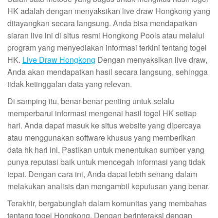
HK adalah dengan menyaksikan live draw Hongkong yang
ditayangkan secara langsung. Anda bisa mendapatkan
siaran live ini di situs resmi Hongkong Pools atau melalui
program yang menyediakan informasi terkini tentang togel
HK.
Live Draw Hongkong
Dengan menyaksikan live draw,
Anda akan mendapatkan hasil secara langsung, sehingga
tidak ketinggalan data yang relevan.
Di samping itu, benar-benar penting untuk selalu
memperbarui informasi mengenai hasil togel HK setiap
hari. Anda dapat masuk ke situs website yang dipercaya
atau menggunakan software khusus yang memberikan
data hk hari ini. Pastikan untuk menentukan sumber yang
punya reputasi baik untuk mencegah informasi yang tidak
tepat. Dengan cara ini, Anda dapat lebih senang dalam
melakukan analisis dan mengambil keputusan yang benar.
Terakhir, bergabunglah dalam komunitas yang membahas
tentang togel Hongkong. Dengan berinteraksi dengan