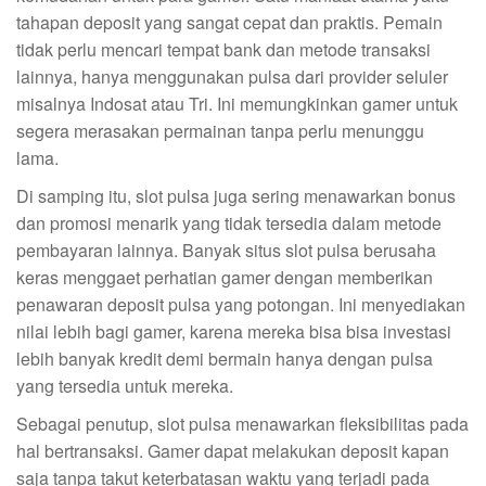
tahapan deposit yang sangat cepat dan praktis. Pemain
tidak perlu mencari tempat bank dan metode transaksi
lainnya, hanya menggunakan pulsa dari provider seluler
misalnya Indosat atau Tri. Ini memungkinkan gamer untuk
segera merasakan permainan tanpa perlu menunggu
lama.
Di samping itu, slot pulsa juga sering menawarkan bonus
dan promosi menarik yang tidak tersedia dalam metode
pembayaran lainnya. Banyak situs slot pulsa berusaha
keras menggaet perhatian gamer dengan memberikan
penawaran deposit pulsa yang potongan. Ini menyediakan
nilai lebih bagi gamer, karena mereka bisa bisa investasi
lebih banyak kredit demi bermain hanya dengan pulsa
yang tersedia untuk mereka.
Sebagai penutup, slot pulsa menawarkan fleksibilitas pada
hal bertransaksi. Gamer dapat melakukan deposit kapan
saja tanpa takut keterbatasan waktu yang terjadi pada