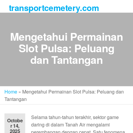
Skip
transportcemetery.com
to
the
content
Mengetahui Permainan
Slot Pulsa: Peluang
dan Tantangan
Home
»
Mengetahui Permainan Slot Pulsa: Peluang dan
Tantangan
Selama tahun-tahun terakhir, sektor game
Octobe
daring di dalam Tanah Air mengalami
r 14,
2025
perembangan dengan cepat. Satu fenomena