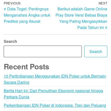
Post
Previous
PREVIOUS
NEXT
N
Data Togel: Pentingnya
Berikut adalah Game Online
Post
Po
navigation
Menganalisis Angka untuk
Play Store Versi Bebas Biaya
Prediksi yang Akurat
Yang Paling Mengasyikkan
Pada Tahun Ini
Search
Search
Recent Posts
10 Pertimbangan Menggunakan IDN Poker untuk Bermain
Secara Daring
Berita Hari Ini: Dari Pemulihan Ekonomi nasional hingga
Perkara Dunia
Perkembangan IDN Poker di Indonesia: Tren dan Peluang