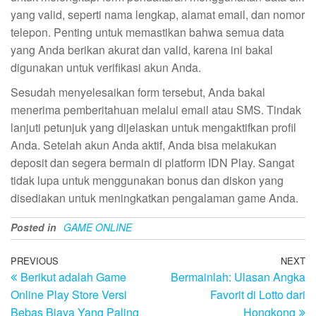
yang valid, seperti nama lengkap, alamat email, dan nomor
telepon. Penting untuk memastikan bahwa semua data
yang Anda berikan akurat dan valid, karena ini bakal
digunakan untuk verifikasi akun Anda.
Sesudah menyelesaikan form tersebut, Anda bakal
menerima pemberitahuan melalui email atau SMS. Tindak
lanjuti petunjuk yang dijelaskan untuk mengaktifkan profil
Anda. Setelah akun Anda aktif, Anda bisa melakukan
deposit dan segera bermain di platform IDN Play. Sangat
tidak lupa untuk menggunakan bonus dan diskon yang
disediakan untuk meningkatkan pengalaman game Anda.
Posted in
GAME ONLINE
Post
Previous
PREVIOUS
NEXT
N
Berikut adalah Game
Bermainlah: Ulasan Angka
Post
Po
navigation
Online Play Store Versi
Favorit di Lotto dari
Bebas Biaya Yang Paling
Hongkong