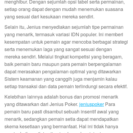
menghibur. Dengan sejumlah opsi tabel serta permainan,
setiap orang dapat dengan mudah menemukan suasana
yang sesuai dari kesukaan mereka sendiri.
Selain itu, Jenius menyediakan sejumlah tipe permainan
yang menarik, termasuk variasi IDN populer. Ini memberi
kesempatan untuk pemain agar mencoba berbagai strategi
serta menemukan laga yang sangat sesuai dengan
mereka sendiri. Melalui tingkat kompetisi yang beragam,
baik pemain baru maupun para pemain berpengalaman
dapat merasakan pengalaman optimal yang ditawarkan
Sistem keamanan yang canggih juga menjamin kalau
setiap transaksi dan data pemain terlindungi secara efektif.
Kelebihan lainnya adalah bonus dan promosi menarik
yang ditawarkan dari Jenius Poker.
jeniuspoker
Para
pemain baru pasti disambut sebuah insentif awal yang
menarik, sedangkan pemain setia dapat mendapatkan
skema kesetiaan yang bermanfaat. Hal ini tidak hanya