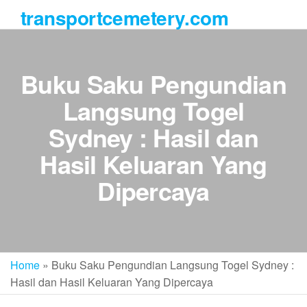
Skip
transportcemetery.com
to
the
content
Buku Saku Pengundian
Langsung Togel
Sydney : Hasil dan
Hasil Keluaran Yang
Dipercaya
Home
»
Buku Saku Pengundian Langsung Togel Sydney :
Hasil dan Hasil Keluaran Yang Dipercaya