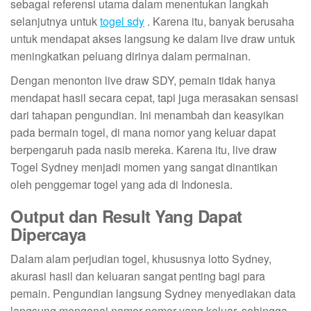
sebagai referensi utama dalam menentukan langkah
selanjutnya untuk
togel sdy
. Karena itu, banyak berusaha
untuk mendapat akses langsung ke dalam live draw untuk
meningkatkan peluang dirinya dalam permainan.
Dengan menonton live draw SDY, pemain tidak hanya
mendapat hasil secara cepat, tapi juga merasakan sensasi
dari tahapan pengundian. Ini menambah dan keasyikan
pada bermain togel, di mana nomor yang keluar dapat
berpengaruh pada nasib mereka. Karena itu, live draw
Togel Sydney menjadi momen yang sangat dinantikan
oleh penggemar togel yang ada di Indonesia.
Output dan Result Yang Dapat
Dipercaya
Dalam alam perjudian togel, khususnya lotto Sydney,
akurasi hasil dan keluaran sangat penting bagi para
pemain. Pengundian langsung Sydney menyediakan data
langsung mengenai nomor-nomor yang keluar, sehingga