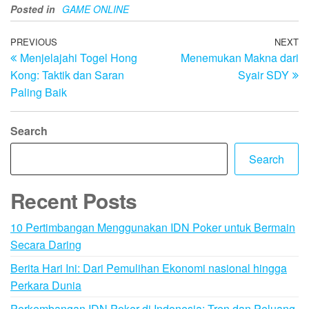
Posted in
GAME ONLINE
Post
Previous
PREVIOUS
NEXT
N
Menjelajahi Togel Hong
Menemukan Makna dari
Post
Po
navigation
Kong: Taktik dan Saran
Syair SDY
Paling Baik
Search
Search
Recent Posts
10 Pertimbangan Menggunakan IDN Poker untuk Bermain
Secara Daring
Berita Hari Ini: Dari Pemulihan Ekonomi nasional hingga
Perkara Dunia
Perkembangan IDN Poker di Indonesia: Tren dan Peluang