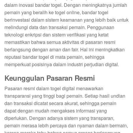
dalam inovasi bandar togel. Dengan meningkatnya jumlah
pemain yang beralih ke togel online, bandar togel
berinvestasi dalam sistem keamanan yang lebih baik untuk
melindungi data dan transaksi pemain. Penggunaan
teknologi enkripsi dan sistem verifikasi yang ketat
memastikan bahwa semua aktivitas di pasaran resmi
berlangsung dengan aman dan fair. Hal ini meningkatkan
reputasi bandar togel di mata pemain, sehingga
memperkuat posisinya dalam industri perjudian digital.
Keunggulan Pasaran Resmi
Pasaran resmi dalam togel digital menawarkan
transparansi yang tinggi bagi pemain. Setiap hasil undian
dan transaksi dicatat secara akurat, sehingga pemain
dapat dengan mudah mengakses informasi yang
diperlukan. Dengan adanya sistem yang transparan,
pemain merasa lebih percaya dan nyaman dalam bermain,
karena mereka tahu bahwa semua proses berlangsung