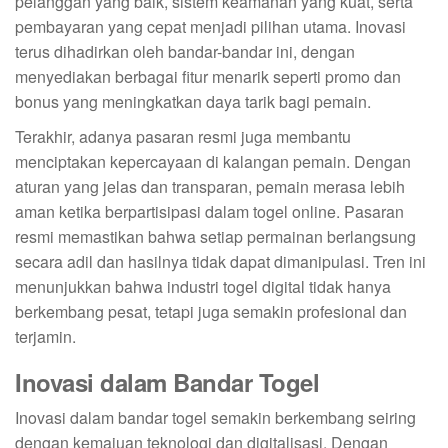
pelanggan yang baik, sistem keamanan yang kuat, serta
pembayaran yang cepat menjadi pilihan utama. Inovasi
terus dihadirkan oleh bandar-bandar ini, dengan
menyediakan berbagai fitur menarik seperti promo dan
bonus yang meningkatkan daya tarik bagi pemain.
Terakhir, adanya pasaran resmi juga membantu
menciptakan kepercayaan di kalangan pemain. Dengan
aturan yang jelas dan transparan, pemain merasa lebih
aman ketika berpartisipasi dalam togel online. Pasaran
resmi memastikan bahwa setiap permainan berlangsung
secara adil dan hasilnya tidak dapat dimanipulasi. Tren ini
menunjukkan bahwa industri togel digital tidak hanya
berkembang pesat, tetapi juga semakin profesional dan
terjamin.
Inovasi dalam Bandar Togel
Inovasi dalam bandar togel semakin berkembang seiring
dengan kemajuan teknologi dan digitalisasi. Dengan