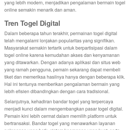
yang lebih modern, menjadikan pengalaman bermain togel
online semakin menarik dan aman.
Tren Togel Digital
Dalam beberapa tahun terakhir, permainan togel digital
telah mengalami lonjakan popularitas yang signifikan.
Masyarakat semakin tertarik untuk berpartisipasi dalam
togel online karena kemudahan akses dan kenyamanan
yang ditawarkan. Dengan adanya aplikasi dan situs web
yang ramah pengguna, pemain sekarang dapat membeli
tiket dan memeriksa hasilnya hanya dengan beberapa klik.
Hal ini tentunya memberikan pengalaman bermain yang
lebih efisien dibandingkan dengan cara tradisional.
Selanjutnya, kehadiran bandar togel yang terpercaya
menjadi kunci dalam mengembangkan pasar togel digital.
Pemain kini lebih cermat dalam memilih platform untuk
bertransaksi. Bandar togel yang menawarkan layanan