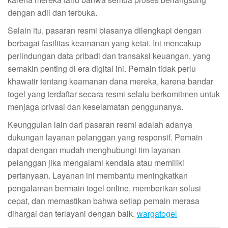
dengan adil dan terbuka.
Selain itu, pasaran resmi biasanya dilengkapi dengan
berbagai fasilitas keamanan yang ketat. Ini mencakup
perlindungan data pribadi dan transaksi keuangan, yang
semakin penting di era digital ini. Pemain tidak perlu
khawatir tentang keamanan dana mereka, karena bandar
togel yang terdaftar secara resmi selalu berkomitmen untuk
menjaga privasi dan keselamatan penggunanya.
Keunggulan lain dari pasaran resmi adalah adanya
dukungan layanan pelanggan yang responsif. Pemain
dapat dengan mudah menghubungi tim layanan
pelanggan jika mengalami kendala atau memiliki
pertanyaan. Layanan ini membantu meningkatkan
pengalaman bermain togel online, memberikan solusi
cepat, dan memastikan bahwa setiap pemain merasa
dihargai dan terlayani dengan baik.
wargatogel