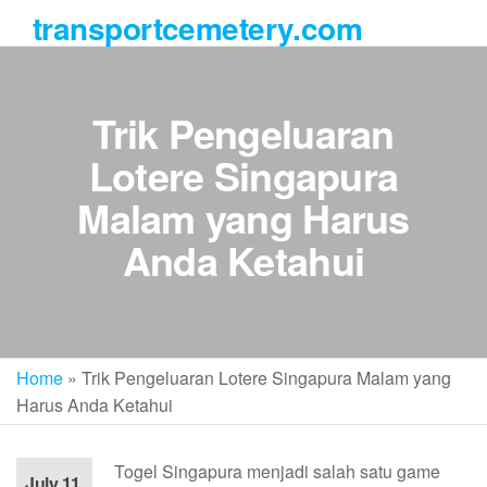
Skip
transportcemetery.com
to
the
content
Trik Pengeluaran
Lotere Singapura
Malam yang Harus
Anda Ketahui
Home
»
Trik Pengeluaran Lotere Singapura Malam yang
Harus Anda Ketahui
Togel Singapura menjadi salah satu game
July 11,