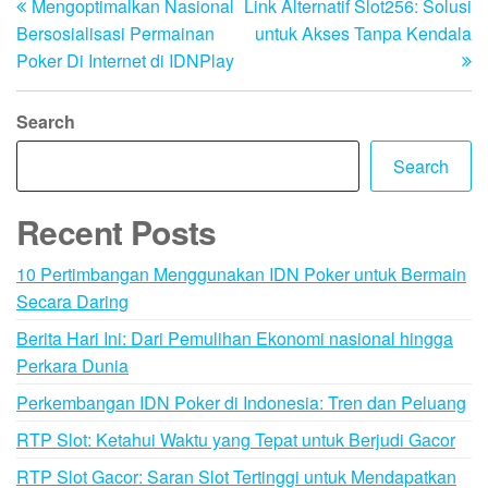
Mengoptimalkan Nasional
Link Alternatif Slot256: Solusi
Post
Po
navigation
Bersosialisasi Permainan
untuk Akses Tanpa Kendala
Poker Di Internet di IDNPlay
Search
Search
Recent Posts
10 Pertimbangan Menggunakan IDN Poker untuk Bermain
Secara Daring
Berita Hari Ini: Dari Pemulihan Ekonomi nasional hingga
Perkara Dunia
Perkembangan IDN Poker di Indonesia: Tren dan Peluang
RTP Slot: Ketahui Waktu yang Tepat untuk Berjudi Gacor
RTP Slot Gacor: Saran Slot Tertinggi untuk Mendapatkan