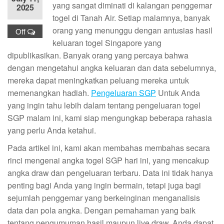
yang sangat diminati di kalangan penggemar
2025
togel di Tanah Air. Setiap malamnya, banyak
orang yang menunggu dengan antusias hasil
Off
keluaran togel Singapore yang
dipublikasikan. Banyak orang yang percaya bahwa
dengan mengetahui angka keluaran dan data sebelumnya,
mereka dapat meningkatkan peluang mereka untuk
memenangkan hadiah.
Pengeluaran SGP
Untuk Anda
yang ingin tahu lebih dalam tentang pengeluaran togel
SGP malam ini, kami siap mengungkap beberapa rahasia
yang perlu Anda ketahui.
Pada artikel ini, kami akan membahas membahas secara
rinci mengenai angka togel SGP hari ini, yang mencakup
angka draw dan pengeluaran terbaru. Data ini tidak hanya
penting bagi Anda yang ingin bermain, tetapi juga bagi
sejumlah penggemar yang berkeinginan menganalisis
data dan pola angka. Dengan pemahaman yang baik
tentang pengumuman hasil maupun live draw, Anda dapat