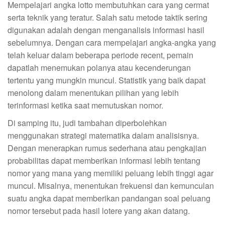
Mempelajari angka lotto membutuhkan cara yang cermat
serta teknik yang teratur. Salah satu metode taktik sering
digunakan adalah dengan menganalisis informasi hasil
sebelumnya. Dengan cara mempelajari angka-angka yang
telah keluar dalam beberapa periode recent, pemain
dapatlah menemukan polanya atau kecenderungan
tertentu yang mungkin muncul. Statistik yang baik dapat
menolong dalam menentukan pilihan yang lebih
terinformasi ketika saat memutuskan nomor.
Di samping itu, judi tambahan diperbolehkan
menggunakan strategi matematika dalam analisisnya.
Dengan menerapkan rumus sederhana atau pengkajian
probabilitas dapat memberikan informasi lebih tentang
nomor yang mana yang memiliki peluang lebih tinggi agar
muncul. Misalnya, menentukan frekuensi dan kemunculan
suatu angka dapat memberikan pandangan soal peluang
nomor tersebut pada hasil lotere yang akan datang.