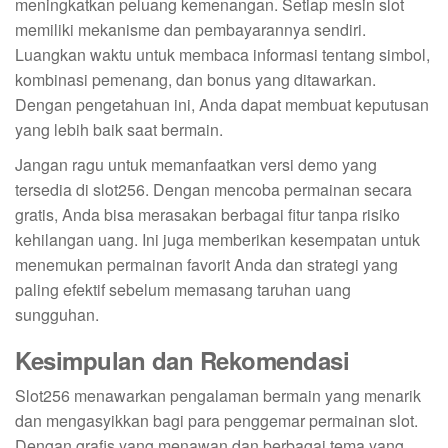
meningkatkan peluang kemenangan. Setiap mesin slot
memiliki mekanisme dan pembayarannya sendiri.
Luangkan waktu untuk membaca informasi tentang simbol,
kombinasi pemenang, dan bonus yang ditawarkan.
Dengan pengetahuan ini, Anda dapat membuat keputusan
yang lebih baik saat bermain.
Jangan ragu untuk memanfaatkan versi demo yang
tersedia di slot256. Dengan mencoba permainan secara
gratis, Anda bisa merasakan berbagai fitur tanpa risiko
kehilangan uang. Ini juga memberikan kesempatan untuk
menemukan permainan favorit Anda dan strategi yang
paling efektif sebelum memasang taruhan uang
sungguhan.
Kesimpulan dan Rekomendasi
Slot256 menawarkan pengalaman bermain yang menarik
dan mengasyikkan bagi para penggemar permainan slot.
Dengan grafis yang menawan dan berbagai tema yang