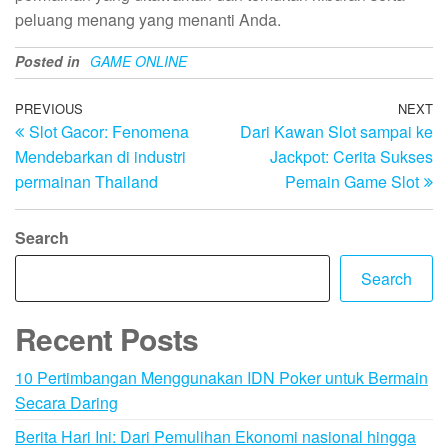
peluang menang yang menanti Anda.
Posted in
GAME ONLINE
Post
Previous
PREVIOUS
NEXT
N
Slot Gacor: Fenomena
Dari Kawan Slot sampai ke
Post
Po
navigation
Mendebarkan di industri
Jackpot: Cerita Sukses
permainan Thailand
Pemain Game Slot
Search
Search
Recent Posts
10 Pertimbangan Menggunakan IDN Poker untuk Bermain
Secara Daring
Berita Hari Ini: Dari Pemulihan Ekonomi nasional hingga