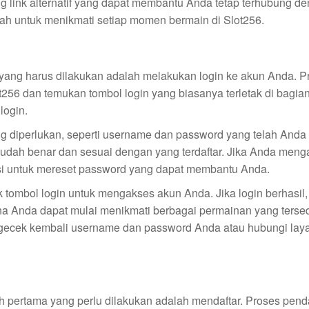
g link alternatif yang dapat membantu Anda tetap terhubung d
udah untuk menikmati setiap momen bermain di Slot256.
yang harus dilakukan adalah melakukan login ke akun Anda. Pr
ot256 dan temukan tombol login yang biasanya terletak di bagian
login.
g diperlukan, seperti username dan password yang telah Anda 
udah benar dan sesuai dengan yang terdaftar. Jika Anda meng
si untuk mereset password yang dapat membantu Anda.
 tombol login untuk mengakses akun Anda. Jika login berhasil
a Anda dapat mulai menikmati berbagai permainan yang tersed
ngecek kembali username dan password Anda atau hubungi lay
 pertama yang perlu dilakukan adalah mendaftar. Proses penda