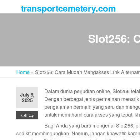
Skip
transportcemetery.com
to
the
content
Slot256: 
Home
»
Slot256: Cara Mudah Mengakses Link Alternati
Dalam dunia perjudian online, Slot256 tela
July 9,
Dengan berbagai jenis permainan menarik
2025
pengalaman bermain yang seru dan mengu
untuk memahami cara akses yang tepat, khus
Off
Bagi Anda yang baru mengenal Slot256, pro
sedikit membingungkan. Namun, jangan khawatir, karen