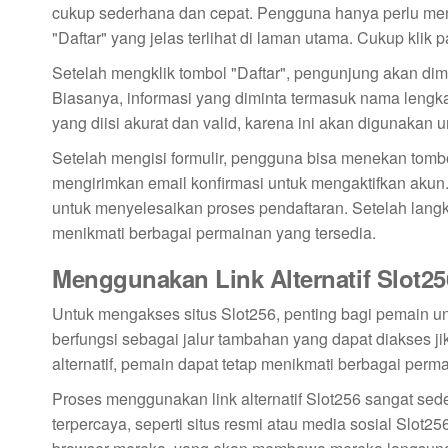
cukup sederhana dan cepat. Pengguna hanya perlu men
"Daftar" yang jelas terlihat di laman utama. Cukup klik
Setelah mengklik tombol "Daftar", pengunjung akan dimi
Biasanya, informasi yang diminta termasuk nama lengka
yang diisi akurat dan valid, karena ini akan digunakan 
Setelah mengisi formulir, pengguna bisa menekan tombo
mengirimkan email konfirmasi untuk mengaktifkan akun
untuk menyelesaikan proses pendaftaran. Setelah lang
menikmati berbagai permainan yang tersedia.
Menggunakan Link Alternatif Slot25
Untuk mengakses situs Slot256, penting bagi pemain untu
berfungsi sebagai jalur tambahan yang dapat diakses j
alternatif, pemain dapat tetap menikmati berbagai perm
Proses menggunakan link alternatif Slot256 sangat sed
terpercaya, seperti situs resmi atau media sosial Slo