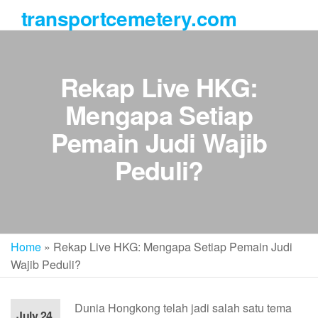
Skip
transportcemetery.com
to
the
content
Rekap Live HKG:
Mengapa Setiap
Pemain Judi Wajib
Peduli?
Home
»
Rekap Live HKG: Mengapa Setiap Pemain Judi
Wajib Peduli?
Dunia Hongkong telah jadi salah satu tema
July 24,