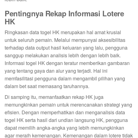
Pentingnya Rekap Informasi Lotere
HK
Ringkasan data togel HK merupakan hal amat krusial
untuk seluruh pemain. Melalui mempunyai aksesibilitas
terhadap data output hasil keluaran yang lalu, pengguna
sanggup melakukan analisis lebih dengan lebih baik.
Informasi togel HK dengan teratur memberikan gambaran
yang tentang gaya dan alur yang terjadi. Hal ini
memfasilitasi pengguna dalam mengambil pilihan yang
dalam bet saat memasang taruhannya.
Di samping itu, memanfaatkan rekap HK juga
memungkinkan pemain untuk merencanakan strategi yang
efisien. Dengan memperhatikan dan menganalisis data
togel HK serta hasil dari undian langsung HK, pengguna
dapat memilih angka-angka yang lebih memungkinkan
agar meraih kemenangan. Kemenangan dalam lotere tidak