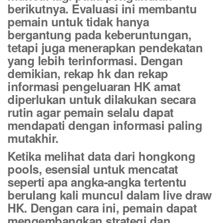
berikutnya. Evaluasi ini membantu
pemain untuk tidak hanya
bergantung pada keberuntungan,
tetapi juga menerapkan pendekatan
yang lebih terinformasi. Dengan
demikian, rekap hk dan rekap
informasi pengeluaran HK amat
diperlukan untuk dilakukan secara
rutin agar pemain selalu dapat
mendapati dengan informasi paling
mutakhir.
Ketika melihat data dari hongkong
pools, esensial untuk mencatat
seperti apa angka-angka tertentu
berulang kali muncul dalam live draw
HK. Dengan cara ini, pemain dapat
mengembangkan strategi dan