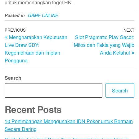
untuk memenangkan togel HK.
Posted in
GAME ONLINE
Post
Previous
PREVIOUS
NEXT
N
Mengharapkan Keputusan
Slot Pragmatic Play Gacor:
Post
Po
navigation
Live Draw SDY:
Mitos dan Fakta yang Wajib
Kegembiraan dan Impian
Anda Ketahui
Pengguna
Search
Search
Recent Posts
10 Pertimbangan Menggunakan IDN Poker untuk Bermain
Secara Daring