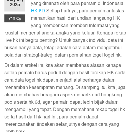
yang diminati oleh para pemain di Indonesia.
2025
HK 6D
Setiap harinya, para pemain antusias
menantikan hasil dari undian langsung HK
Off
yang memberikan memberi informasi yang
krusial mengenai angka-angka yang keluar. Kenapa rekap
live hk ini begitu penting? Untuk banyak individu, data ini
bukan hanya data, tetapi adalah cara dalam mengetahui
pola dan strategi-trategi dalam permainan togel togel hk.
Di dalam artikel ini, kita akan membahas alasan kenapa
setiap pemain harus peduli dengan hasil terekap HK serta
cara data togel hk dapat menjadi alat berharga dalam
menambah kesempatan menang. Di samping itu, kita juga
akan membahas beragam aspek menarik dari hongkong
pools serta hk 6d, agar pemain dapat lebih bijak dalam
mengambil yang tepat. Dengan memahami rekap togel hk
serta hasil dari hk hari ini, para pemain dapat
merencanakan tindakan selanjutnya dengan cara yang
lebih baik.