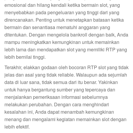
emosional dan hilang kendali ketika bermain slot, yang
menyebabkan pada pengeluaran yang tinggi dari yang
direncanakan. Penting untuk menetapkan batasan ketika
bermain dan senantiasa mematuhi anggaran yang
ditentukan. Dengan mengelola bankroll dengan baik, Anda
mampu meningkatkan kemungkinan untuk memainkan
lebih lama dan mendapatkan slot yang memiliki RTP yang
lebih bernilai tinggi.
Terakhir, elakkan godaan oleh bocoran RTP slot yang tidak
jelas dan asal yang tidak reliable. Walaupun ada sejumlah
data di luar sana, tidak semua dari itu benar. Yakinkan
untuk hanya bergantung sumber yang tepercaya dan
menjalankan pemeriksaan informasi sebelumnya
melakukan perubahan. Dengan cara menghindari
kesalahan ini, Anda dapat menambah kemungkinan
menang dan mengalami kegiatan memainkan slot dengan
lebih efektif.