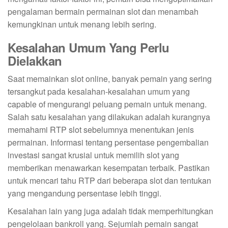
pengalaman bermain permainan slot dan menambah
kemungkinan untuk menang lebih sering.
Kesalahan Umum Yang Perlu
Dielakkan
Saat memainkan slot online, banyak pemain yang sering
tersangkut pada kesalahan-kesalahan umum yang
capable of mengurangi peluang pemain untuk menang.
Salah satu kesalahan yang dilakukan adalah kurangnya
memahami RTP slot sebelumnya menentukan jenis
permainan. Informasi tentang persentase pengembalian
investasi sangat krusial untuk memilih slot yang
memberikan menawarkan kesempatan terbaik. Pastikan
untuk mencari tahu RTP dari beberapa slot dan tentukan
yang mengandung persentase lebih tinggi.
Kesalahan lain yang juga adalah tidak memperhitungkan
pengelolaan bankroll yang. Sejumlah pemain sangat