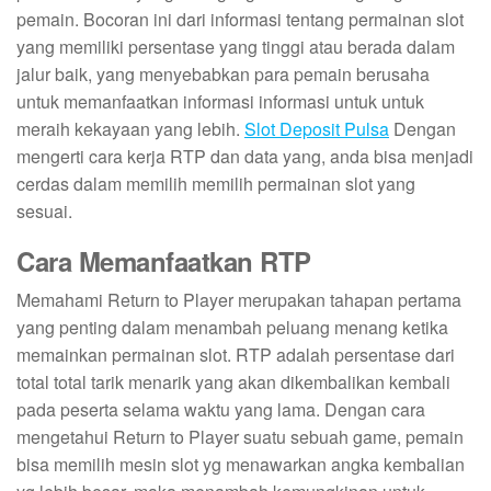
pemain. Bocoran ini dari informasi tentang permainan slot
yang memiliki persentase yang tinggi atau berada dalam
jalur baik, yang menyebabkan para pemain berusaha
untuk memanfaatkan informasi informasi untuk untuk
meraih kekayaan yang lebih.
Slot Deposit Pulsa
Dengan
mengerti cara kerja RTP dan data yang, anda bisa menjadi
cerdas dalam memilih memilih permainan slot yang
sesuai.
Cara Memanfaatkan RTP
Memahami Return to Player merupakan tahapan pertama
yang penting dalam menambah peluang menang ketika
memainkan permainan slot. RTP adalah persentase dari
total total tarik menarik yang akan dikembalikan kembali
pada peserta selama waktu yang lama. Dengan cara
mengetahui Return to Player suatu sebuah game, pemain
bisa memilih mesin slot yg menawarkan angka kembalian