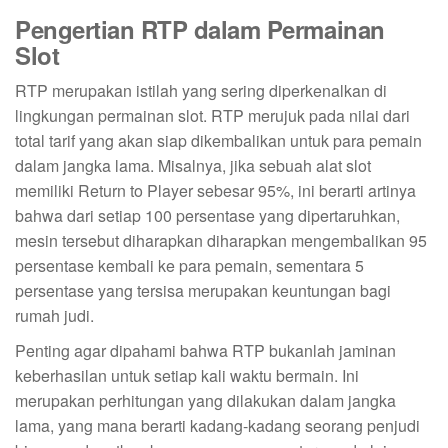
Pengertian RTP dalam Permainan
Slot
RTP merupakan istilah yang sering diperkenalkan di
lingkungan permainan slot. RTP merujuk pada nilai dari
total tarif yang akan siap dikembalikan untuk para pemain
dalam jangka lama. Misalnya, jika sebuah alat slot
memiliki Return to Player sebesar 95%, ini berarti artinya
bahwa dari setiap 100 persentase yang dipertaruhkan,
mesin tersebut diharapkan diharapkan mengembalikan 95
persentase kembali ke para pemain, sementara 5
persentase yang tersisa merupakan keuntungan bagi
rumah judi.
Penting agar dipahami bahwa RTP bukanlah jaminan
keberhasilan untuk setiap kali waktu bermain. Ini
merupakan perhitungan yang dilakukan dalam jangka
lama, yang mana berarti kadang-kadang seorang penjudi