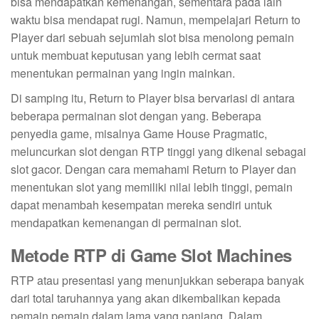
bisa mendapatkan kemenangan, sementara pada lain
waktu bisa mendapat rugi. Namun, mempelajari Return to
Player dari sebuah sejumlah slot bisa menolong pemain
untuk membuat keputusan yang lebih cermat saat
menentukan permainan yang ingin mainkan.
Di samping itu, Return to Player bisa bervariasi di antara
beberapa permainan slot dengan yang. Beberapa
penyedia game, misalnya Game House Pragmatic,
meluncurkan slot dengan RTP tinggi yang dikenal sebagai
slot gacor. Dengan cara memahami Return to Player dan
menentukan slot yang memiliki nilai lebih tinggi, pemain
dapat menambah kesempatan mereka sendiri untuk
mendapatkan kemenangan di permainan slot.
Metode RTP di Game Slot Machines
RTP atau presentasi yang menunjukkan seberapa banyak
dari total taruhannya yang akan dikembalikan kepada
pemain pemain dalam lama yang panjang. Dalam