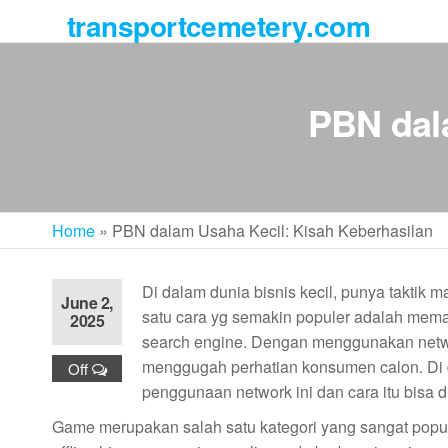
Skip
transportcemetery.com
to
the
content
PBN dal
Home
»
PBN dalam Usaha Kecil: Kisah Keberhasilan
Di dalam dunia bisnis kecil, punya taktik 
June 2,
satu cara yg semakin populer adalah meman
2025
search engine. Dengan menggunakan networ
menggugah perhatian konsumen calon. Di da
Off
penggunaan network ini dan cara itu bisa d
Game merupakan salah satu kategori yang sangat popule