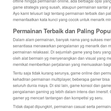
offline hingga permainan online, ada berbagai opsi yan
game strategis yang susah, ataupun permainan santai 
Ayo kami telusuri lagi tentang permainan terbaik dan pa
memanfaatkan kata kunci yang cocok untuk menarik min
Permainan Terbaik dan Paling Popu
Dalam alam permainan, banyak nama yang sukses menga
senantiasa menawarkan pengalaman yg menarik dan mend
permainan relaksasi. Di sejumlah game yang baru yang d
oleh alat bermain yg menyenangkan dan visual yang m
memikat memberikan perjalanan yang memuaskan bagi
Tentu saja tidak kurang serunya, game online dan per
kehadiran permainan multiplayer, beberapa gamer bis
seluruh dunia maya. Di sisi lain, game konsol dan gam
pengalaman gaming yg lebih dalam intens dan imersif. 
gamer yg mencari tantangan dan kompetisi yg seru.
Tidak dapat dipungkiri, permainan casual serta permai